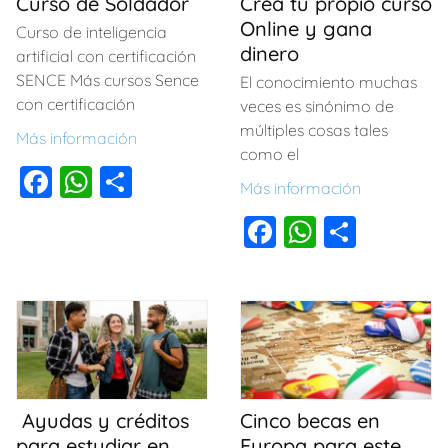
Curso de Soldador
Crea tu propio curso
Online y gana
Curso de inteligencia
dinero
artificial con certificación
SENCE Más cursos Sence
El conocimiento muchas
con certificación
veces es sinónimo de
múltiples cosas tales
Más información
como el
F
W
C
Más información
a
h
o
F
W
C
c
at
m
a
h
o
e
s
p
c
at
m
b
A
ar
e
s
p
o
p
tir
b
A
ar
o
p
o
p
tir
k
o
p
Ayudas y créditos
Cinco becas en
para estudiar en
Europa para este