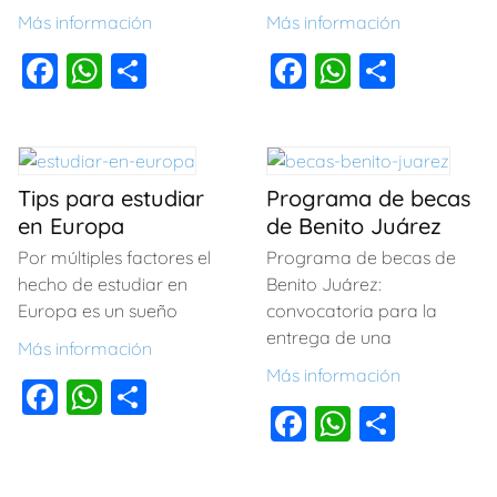
Más información
Más información
F
W
C
F
W
C
a
h
o
a
h
o
c
at
m
c
at
m
e
s
p
e
s
p
Tips para estudiar
Programa de becas
b
A
ar
b
A
ar
en Europa
de Benito Juárez
o
p
tir
o
p
tir
Por múltiples factores el
Programa de becas de
o
p
o
p
hecho de estudiar en
Benito Juárez:
k
k
Europa es un sueño
convocatoria para la
entrega de una
Más información
Más información
F
W
C
F
W
C
a
h
o
a
h
o
c
at
m
c
at
m