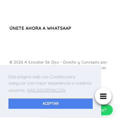
ÚNETE AHORA A WHATSAAP
© 2026
A Estudiar Se Dijo
- Diseño y Concepto por:
Agencia de marketing digital
&
Diseño de páginas
web
.
Esta página web usa Cookies para
asegurar una mejor experiencia a nuestros
usuarios.
MAS INFORMACIÓN
BLOG ESPECIALIZADO EN EDUCACIÓN Y
OPORTUNIDADES DE TRABAJO
ACEPTAR
¿Cómo puedo ayudarte?