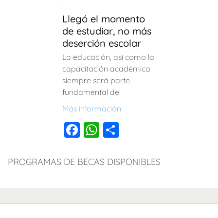
e
s
p
e
s
p
b
A
ar
Llegó el momento
b
A
ar
o
p
tir
de estudiar, no más
o
p
tir
deserción escolar
o
p
o
p
La educación, así como la
k
capacitación académica
k
siempre será parte
fundamental de
Más información
F
W
C
a
h
o
c
at
m
PROGRAMAS DE BECAS DISPONIBLES
e
s
p
b
A
ar
o
p
tir