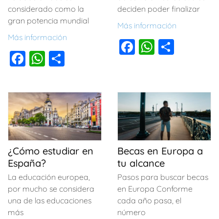
considerado como la
deciden poder finalizar
gran potencia mundial
Más información
Más información
F
W
C
F
W
C
a
h
o
a
h
o
c
at
m
c
at
m
e
s
p
e
s
p
b
A
ar
b
A
ar
o
p
tir
o
p
tir
o
p
o
p
¿Cómo estudiar en
Becas en Europa a
k
España?
tu alcance
k
La educación europea,
Pasos para buscar becas
por mucho se considera
en Europa Conforme
una de las educaciones
cada año pasa, el
más
número