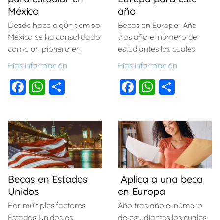
k
México
año
Desde hace algún tiempo
Becas en Europa Año
México se ha consolidado
tras año el número de
como un pionero en
estudiantes los cuales
Más información
Más información
F
W
C
F
W
C
a
h
o
a
h
o
c
at
m
c
at
m
e
s
p
e
s
p
b
A
ar
b
A
ar
o
p
tir
o
p
tir
o
p
o
p
Becas en Estados
Aplica a una beca
Unidos
en Europa
k
k
Por múltiples factores
Año tras año el número
Estados Unidos es
de estudiantes los cuales