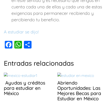
en este sentido y es necesario que tengas en
cuenta cada una de ellas y cada una de estas
exigencias para permanecer recibiendo y
percibiendo tu beneficio.
A estudiar se dijo!
F
W
C
a
h
o
c
at
m
Entradas relacionadas
e
s
p
b
A
ar
o
p
tir
Ayudas y créditos
Abriendo
para estudiar en
Oportunidades: Las
o
p
México
Mejores Becas para
k
Estudiar en México