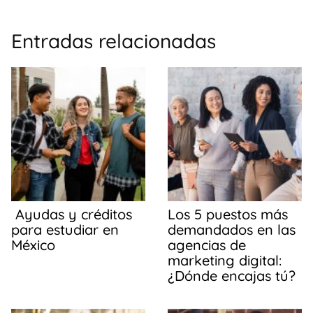
a
h
o
c
at
m
Entradas relacionadas
e
s
p
b
A
ar
o
p
tir
o
p
k
Ayudas y créditos
Los 5 puestos más
para estudiar en
demandados en las
México
agencias de
marketing digital:
¿Dónde encajas tú?