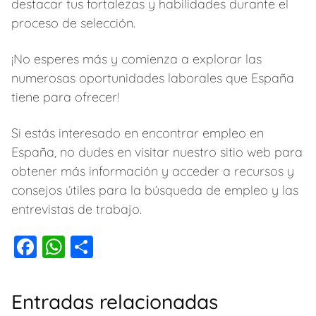
destacar tus fortalezas y habilidades durante el
proceso de selección.
¡No esperes más y comienza a explorar las
numerosas oportunidades laborales que España
tiene para ofrecer!
Si estás interesado en encontrar empleo en
España, no dudes en visitar nuestro sitio web para
obtener más información y acceder a recursos y
consejos útiles para la búsqueda de empleo y las
entrevistas de trabajo.
F
W
C
a
h
o
c
at
m
Entradas relacionadas
e
s
p