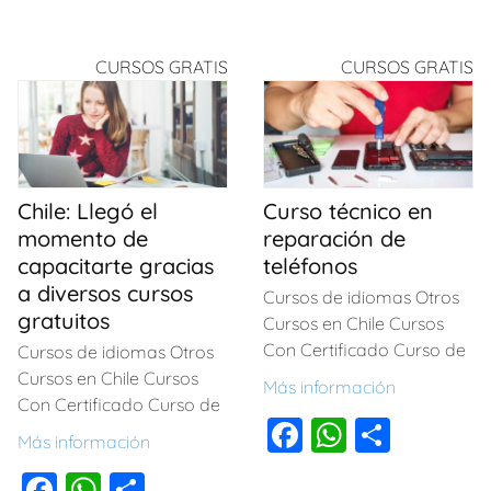
a
h
o
a
h
o
c
at
m
c
at
m
CURSOS GRATIS
CURSOS GRATIS
e
s
p
e
s
p
b
A
ar
b
A
ar
o
p
tir
o
p
tir
o
p
o
p
Chile: Llegó el
Curso técnico en
k
k
momento de
reparación de
capacitarte gracias
teléfonos
a diversos cursos
Cursos de idiomas Otros
gratuitos
Cursos en Chile Cursos
Con Certificado Curso de
Cursos de idiomas Otros
Cursos en Chile Cursos
Más información
Con Certificado Curso de
F
W
C
Más información
a
h
o
F
W
C