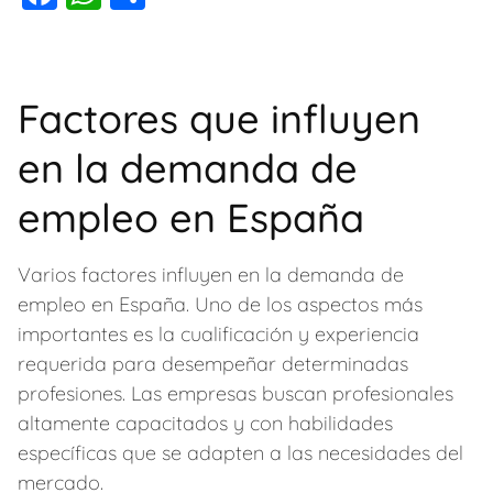
c
at
m
a
h
o
e
s
p
c
at
m
b
A
ar
e
s
p
o
p
tir
Factores que influyen
b
A
ar
o
p
en la demanda de
o
p
tir
k
o
p
empleo en España
k
Varios factores influyen en la demanda de
empleo en España. Uno de los aspectos más
importantes es la cualificación y experiencia
requerida para desempeñar determinadas
profesiones. Las empresas buscan profesionales
altamente capacitados y con habilidades
específicas que se adapten a las necesidades del
mercado.