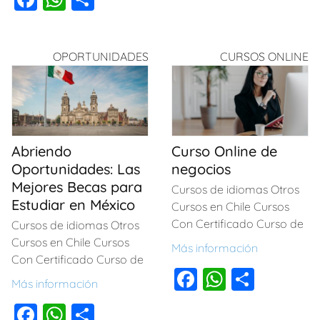
c
at
m
a
h
o
e
s
p
c
at
m
b
A
ar
OPORTUNIDADES
CURSOS ONLINE
e
s
p
o
p
tir
b
A
ar
o
p
o
p
tir
k
o
p
Abriendo
Curso Online de
k
Oportunidades: Las
negocios
Mejores Becas para
Cursos de idiomas Otros
Estudiar en México
Cursos en Chile Cursos
Con Certificado Curso de
Cursos de idiomas Otros
Cursos en Chile Cursos
Más información
Con Certificado Curso de
F
W
C
Más información
a
h
o
F
W
C