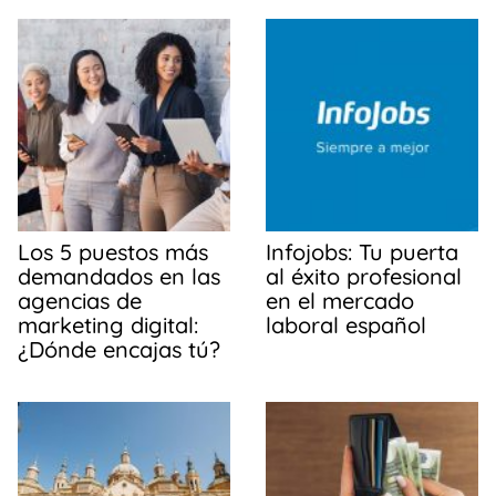
b
A
ar
o
p
tir
o
p
k
Los 5 puestos más
Infojobs: Tu puerta
demandados en las
al éxito profesional
agencias de
en el mercado
marketing digital:
laboral español
¿Dónde encajas tú?