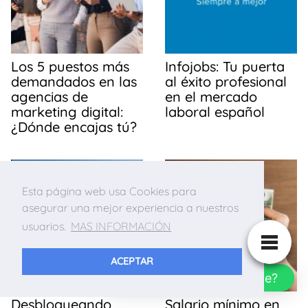
Los 5 puestos más
Infojobs: Tu puerta
demandados en las
al éxito profesional
agencias de
en el mercado
marketing digital:
laboral español
¿Dónde encajas tú?
Esta página web usa Cookies para
asegurar una mejor experiencia a nuestros
usuarios.
MAS INFORMACIÓN
ACEPTAR
¿Cómo puedo ayudarte?
Desbloqueando
Salario mínimo en