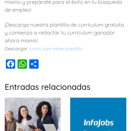
mismo y prepárate para el éxito en tu búsqueda
de empleo!
¡Descarga nuestra plantilla de currículum gratuita
y comienza a redactar tu currículum ganador
ahora mismo!
Descargar:
curriculum-vitae-plantilla
F
W
C
a
h
o
c
at
m
Entradas relacionadas
e
s
p
b
A
ar
o
p
tir
o
p
k