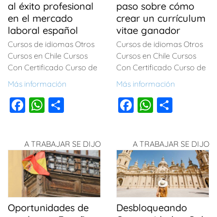
al éxito profesional
paso sobre cómo
en el mercado
crear un currículum
laboral español
vitae ganador
Cursos de idiomas Otros
Cursos de idiomas Otros
Cursos en Chile Cursos
Cursos en Chile Cursos
Con Certificado Curso de
Con Certificado Curso de
Más información
Más información
F
W
C
F
W
C
a
h
o
a
h
o
c
at
m
c
at
m
A TRABAJAR SE DIJO
A TRABAJAR SE DIJO
e
s
p
e
s
p
b
A
ar
b
A
ar
o
p
tir
o
p
tir
o
p
o
p
Oportunidades de
Desbloqueando
k
k