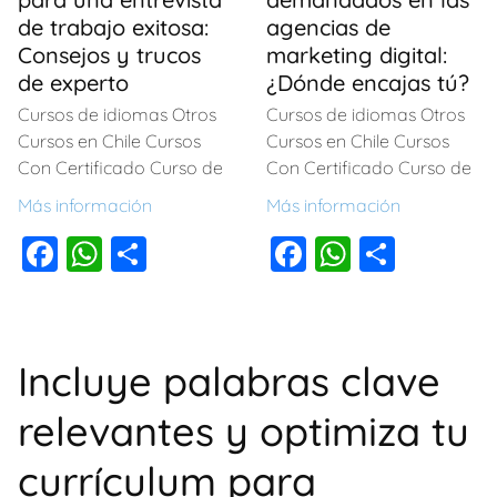
de trabajo exitosa:
agencias de
Consejos y trucos
marketing digital:
de experto
¿Dónde encajas tú?
Cursos de idiomas Otros
Cursos de idiomas Otros
Cursos en Chile Cursos
Cursos en Chile Cursos
Con Certificado Curso de
Con Certificado Curso de
Más información
Más información
F
W
C
F
W
C
a
h
o
a
h
o
c
at
m
c
at
m
e
s
p
e
s
p
Incluye palabras clave
b
A
ar
b
A
ar
relevantes y optimiza tu
o
p
tir
o
p
tir
o
p
o
p
currículum para