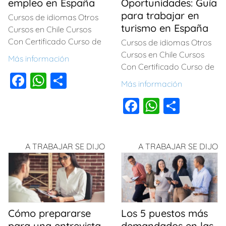
empleo en España
Oportunidades: Guía
para trabajar en
Cursos de idiomas Otros
turismo en España
Cursos en Chile Cursos
Con Certificado Curso de
Cursos de idiomas Otros
Cursos en Chile Cursos
Más información
Con Certificado Curso de
F
W
C
Más información
a
h
o
F
W
C
c
at
m
a
h
o
e
s
p
c
at
m
b
A
ar
A TRABAJAR SE DIJO
A TRABAJAR SE DIJO
e
s
p
o
p
tir
b
A
ar
o
p
o
p
tir
k
o
p
Cómo prepararse
Los 5 puestos más
k
para una entrevista
demandados en las