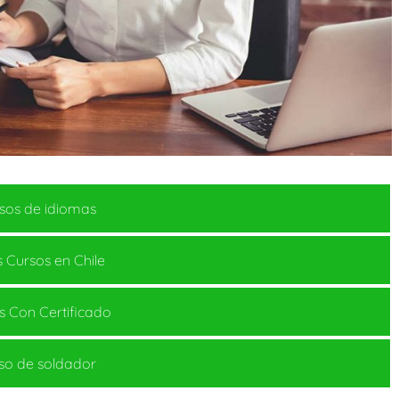
sos de idiomas
 Cursos en Chile
s Con Certificado
so de soldador