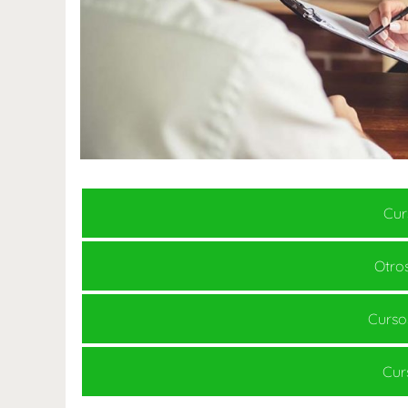
Cur
Otros
Curso
Cur