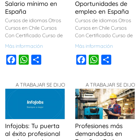
Salario mínimo en
Oportunidades de
k
España
empleo en España
Cursos de idiomas Otros
Cursos de idiomas Otros
Cursos en Chile Cursos
Cursos en Chile Cursos
Con Certificado Curso de
Con Certificado Curso de
Más información
Más información
F
W
C
F
W
C
a
h
o
a
h
o
c
at
m
c
at
m
A TRABAJAR SE DIJO
A TRABAJAR SE DIJO
e
s
p
e
s
p
b
A
ar
b
A
ar
o
p
tir
o
p
tir
o
p
o
p
Infojobs: Tu puerta
Profesiones más
k
k
al éxito profesional
demandadas en