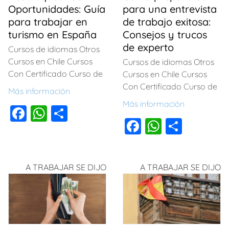
Oportunidades: Guía
para una entrevista
para trabajar en
de trabajo exitosa:
turismo en España
Consejos y trucos
de experto
Cursos de idiomas Otros
Cursos en Chile Cursos
Cursos de idiomas Otros
Con Certificado Curso de
Cursos en Chile Cursos
Con Certificado Curso de
Más información
Más información
F
W
C
F
W
C
a
h
o
a
h
o
c
at
m
c
at
m
e
s
p
A TRABAJAR SE DIJO
A TRABAJAR SE DIJO
e
s
p
b
A
ar
b
A
ar
o
p
tir
o
p
tir
o
p
o
p
k