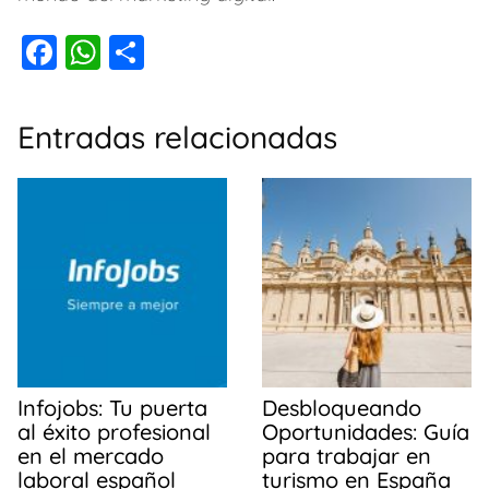
F
W
C
a
h
o
c
at
m
Entradas relacionadas
e
s
p
b
A
ar
o
p
tir
o
p
k
Infojobs: Tu puerta
Desbloqueando
al éxito profesional
Oportunidades: Guía
en el mercado
para trabajar en
laboral español
turismo en España