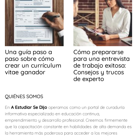
Una guía paso a
Cómo prepararse
paso sobre cómo
para una entrevista
crear un currículum
de trabajo exitosa:
vitae ganador
Consejos y trucos
de experto
QUIÉNES SOMOS
En
A Estudiar Se Dijo
operamos como un portal de curaduría
informativa especializado en educación continua,
emprendimiento y desarrollo profesional. Creemos firmemente
que la capacitación constante en habilidades de alta demanda es
la herramienta más poderosa para acceder a los mejores