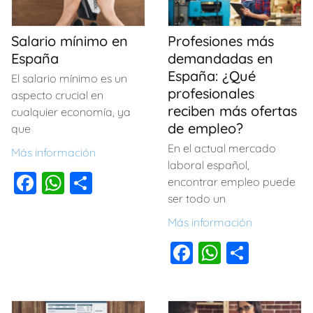
Salario mínimo en
Profesiones más
España
demandadas en
España: ¿Qué
El salario mínimo es un
profesionales
aspecto crucial en
reciben más ofertas
cualquier economía, ya
de empleo?
que
En el actual mercado
Más información
laboral español,
F
W
C
encontrar empleo puede
a
h
o
ser todo un
c
at
m
Más información
e
s
p
F
W
C
b
A
ar
a
h
o
o
p
tir
c
at
m