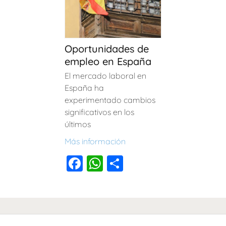
e
s
p
e
s
p
b
A
ar
b
A
ar
o
p
tir
o
p
tir
o
p
o
p
Oportunidades de
empleo en España
k
k
El mercado laboral en
España ha
experimentado cambios
significativos en los
últimos
Más información
F
W
C
a
h
o
c
at
m
e
s
p