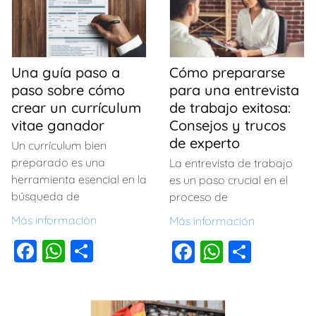
o
p
e
s
p
k
b
A
ar
o
p
tir
o
p
Una guía paso a
Cómo prepararse
paso sobre cómo
para una entrevista
k
crear un currículum
de trabajo exitosa:
vitae ganador
Consejos y trucos
de experto
Un currículum bien
preparado es una
La entrevista de trabajo
herramienta esencial en la
es un paso crucial en el
búsqueda de
proceso de
Más información
Más información
F
W
C
F
W
C
a
h
o
a
h
o
c
at
m
c
at
m