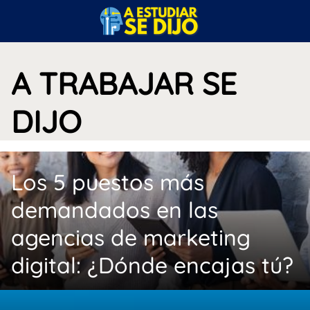
S
a
l
t
A TRABAJAR SE
a
r
a
DIJO
l
c
o
n
Los 5 puestos más
t
demandados en las
e
n
agencias de marketing
i
d
digital: ¿Dónde encajas tú?
o