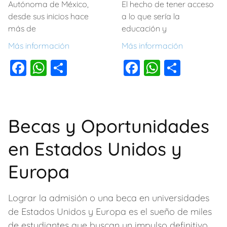
k
Autónoma de México,
El hecho de tener acceso
desde sus inicios hace
a lo que sería la
más de
educación y
Más información
Más información
F
W
C
F
W
C
a
h
o
a
h
o
c
at
m
c
at
m
e
s
p
e
s
p
Becas y Oportunidades
b
A
ar
b
A
ar
en Estados Unidos y
o
p
tir
o
p
tir
o
p
o
p
Europa
k
k
Lograr la admisión o una beca en universidades
de Estados Unidos y Europa es el sueño de miles
de estudiantes que buscan un impulso definitivo