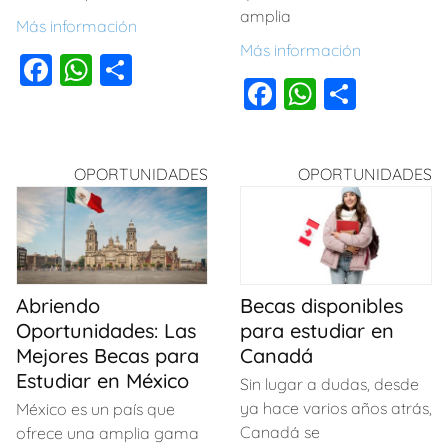
amplia
Más información
Más información
F
W
C
F
W
C
a
h
o
a
h
o
c
at
m
c
at
m
e
s
p
OPORTUNIDADES
OPORTUNIDADES
e
s
p
b
A
ar
b
A
ar
o
p
tir
o
p
tir
o
p
o
p
k
Abriendo
Becas disponibles
k
Oportunidades: Las
para estudiar en
Mejores Becas para
Canadá
Estudiar en México
Sin lugar a dudas, desde
ya hace varios años atrás,
México es un país que
Canadá se
ofrece una amplia gama