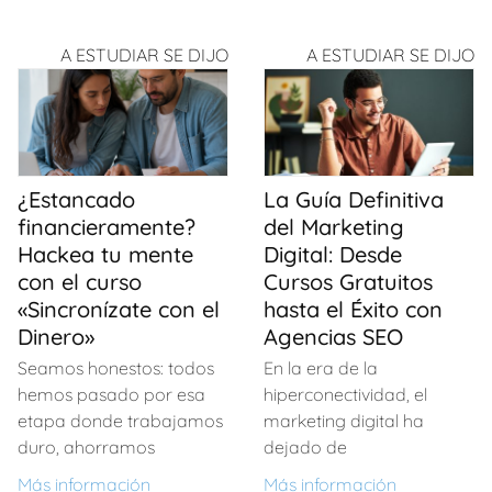
a
h
o
a
h
o
c
at
m
c
at
m
A ESTUDIAR SE DIJO
A ESTUDIAR SE DIJO
e
s
p
e
s
p
b
A
ar
b
A
ar
o
p
tir
o
p
tir
o
p
o
p
¿Estancado
La Guía Definitiva
k
k
financieramente?
del Marketing
Hackea tu mente
Digital: Desde
con el curso
Cursos Gratuitos
«Sincronízate con el
hasta el Éxito con
Dinero»
Agencias SEO
Seamos honestos: todos
En la era de la
hemos pasado por esa
hiperconectividad, el
etapa donde trabajamos
marketing digital ha
duro, ahorramos
dejado de
Más información
Más información