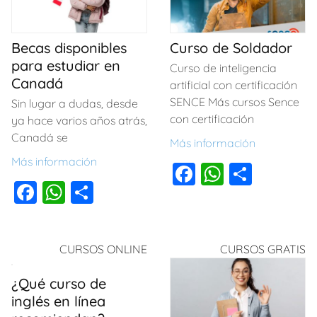
Becas disponibles
Curso de Soldador
para estudiar en
Curso de inteligencia
Canadá
artificial con certificación
SENCE Más cursos Sence
Sin lugar a dudas, desde
con certificación
ya hace varios años atrás,
Canadá se
Más información
Más información
F
W
C
F
W
C
a
h
o
a
h
o
c
at
m
c
at
m
e
s
p
CURSOS ONLINE
CURSOS GRATIS
e
s
p
b
A
ar
b
A
ar
o
p
tir
¿Qué curso de
o
p
tir
inglés en línea
o
p