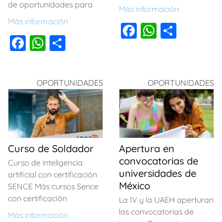
de oportunidades para
Más información
Más información
F
W
C
F
W
C
a
h
o
a
h
o
c
at
m
c
at
m
e
s
p
OPORTUNIDADES
OPORTUNIDADES
e
s
p
b
A
ar
b
A
ar
o
p
tir
o
p
tir
o
p
o
p
k
Curso de Soldador
Apertura en
k
convocatorias de
Curso de inteligencia
universidades de
artificial con certificación
México
SENCE Más cursos Sence
con certificación
La IV y la UAEH aperturan
las convocatorias de
Más información