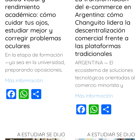
rendimiento
del e-commerce en
académico: cómo
Argentina: cómo
cuidar tus ojos,
Changuito lidera la
estudiar mejor y
descentralización
corregir problemas
comercial frente a
oculares
las plataformas
tradicionales
En la etapa de formación
—ya sea en la universidad,
ARGENTINA — El
preparando oposiciones,
ecosistema de soluciones
tecnológicas orientadas al
Más información
comercio minorista y
F
W
C
Más información
a
h
o
F
W
C
c
at
m
a
h
o
e
s
p
c
at
m
b
A
ar
A ESTUDIAR SE DIJO
A ESTUDIAR SE DIJO
e
s
p