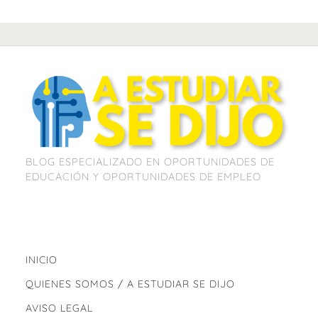
a
h
o
b
A
ar
o
p
tir
c
at
m
o
p
tir
o
p
e
s
p
o
p
k
b
A
ar
k
o
p
tir
o
p
k
BLOG ESPECIALIZADO EN OPORTUNIDADES DE
EDUCACIÓN Y OPORTUNIDADES DE EMPLEO
INICIO
QUIENES SOMOS / A ESTUDIAR SE DIJO
AVISO LEGAL