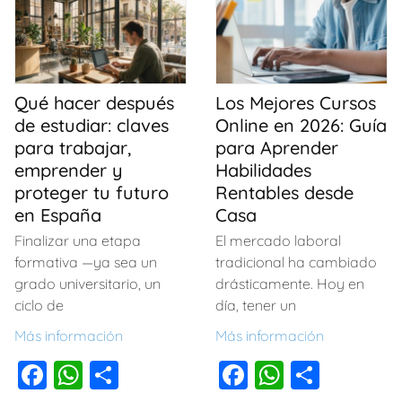
o
p
tir
b
A
ar
o
p
o
p
tir
k
o
p
Qué hacer después
Los Mejores Cursos
k
de estudiar: claves
Online en 2026: Guía
para trabajar,
para Aprender
emprender y
Habilidades
proteger tu futuro
Rentables desde
en España
Casa
Finalizar una etapa
El mercado laboral
formativa —ya sea un
tradicional ha cambiado
grado universitario, un
drásticamente. Hoy en
ciclo de
día, tener un
Más información
Más información
F
W
C
F
W
C