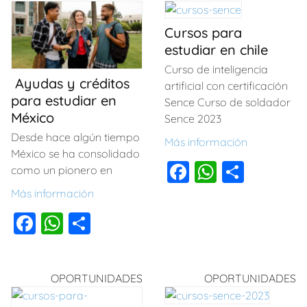
Cursos para
estudiar en chile
Curso de inteligencia
Ayudas y créditos
artificial con certificación
para estudiar en
Sence Curso de soldador
México
Sence 2023
Desde hace algún tiempo
Más información
México se ha consolidado
F
W
C
como un pionero en
a
h
o
Más información
c
at
m
F
W
C
e
s
p
a
h
o
b
A
ar
c
at
m
o
p
tir
OPORTUNIDADES
OPORTUNIDADES
e
s
p
o
p