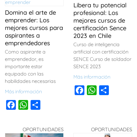
b
A
ar
Libera tu potencial
k
o
p
tir
Domina el arte de
profesional: Los
o
p
emprender: Los
mejores cursos de
mejores cursos para
certificación Sence
k
aspirantes a
2023 en Chile
emprendedores
Curso de inteligencia
Como aspirante a
artificial con certificación
emprendedor, es
SENCE Curso de soldador
importante estar
SENCE 2023
equipado con las
Más información
habilidades necesarias
F
W
C
Más información
a
h
o
F
W
C
c
at
m
a
h
o
e
s
p
c
at
m
b
A
ar
OPORTUNIDADES
OPORTUNIDADES
e
s
p