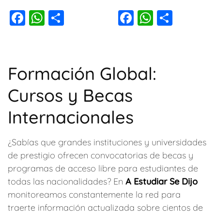
F
W
C
F
W
C
a
h
o
a
h
o
c
at
m
c
at
m
e
s
p
e
s
p
Formación Global:
b
A
ar
b
A
ar
Cursos y Becas
o
p
tir
o
p
tir
o
p
o
p
Internacionales
k
k
¿Sabías que grandes instituciones y universidades
de prestigio ofrecen convocatorias de becas y
programas de acceso libre para estudiantes de
todas las nacionalidades? En
A Estudiar Se Dijo
monitoreamos constantemente la red para
traerte información actualizada sobre cientos de