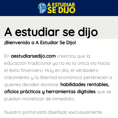
S
a
l
t
A estudiar se dijo
a
r
a
¡Bienvenido a A Estudiar Se Dijo!
l
c
En
aestudiarsedijo.com
creemos que la
o
educación tradicional ya no es la única vía hacia
n
el éxito financiero. Hoy en día, el verdadero
t
crecimiento y la libertad económica pertenecen a
e
quienes deciden dominar
habilidades rentables,
n
oficios prácticos y herramientas digitales
que se
i
d
puedan monetizar de inmediato.
o
Nuestro portal está diseñado exclusivamente