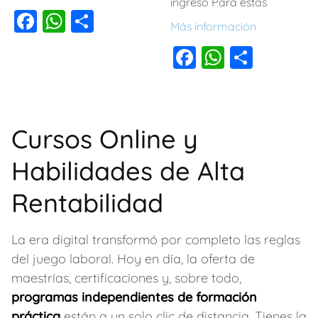
ingreso Para estas
F
W
C
Más información
a
h
o
F
W
C
c
at
m
a
h
o
e
s
p
c
at
m
b
A
ar
e
s
p
o
p
tir
Cursos Online y
b
A
ar
o
p
Habilidades de Alta
o
p
tir
k
o
p
Rentabilidad
k
La era digital transformó por completo las reglas
del juego laboral. Hoy en día, la oferta de
maestrías, certificaciones y, sobre todo,
programas independientes de formación
práctica
están a un solo clic de distancia. Tienes la