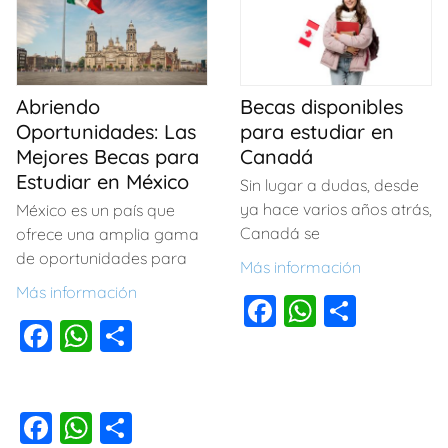
o
p
tir
b
A
ar
o
p
o
p
tir
k
o
p
Abriendo
Becas disponibles
k
Oportunidades: Las
para estudiar en
Mejores Becas para
Canadá
Estudiar en México
Sin lugar a dudas, desde
ya hace varios años atrás,
México es un país que
Canadá se
ofrece una amplia gama
de oportunidades para
Más información
Más información
F
W
C
F
W
C
a
h
o
a
h
o
c
at
m
c
at
m
e
s
p
F
W
C
e
s
p
b
A
ar