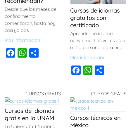
recomiendan?
o
p
k
Desde que los meses de
Cursos de idiomas
k
confinamiento
gratuitos con
comenzaron, hasta hoy,
certificado
casi ya dos
Aprender un idioma
Más información
nuevo muchas veces es la
meta personal para una
F
W
C
Más información
a
h
o
F
W
C
c
at
m
a
h
o
e
s
p
c
at
m
b
A
ar
CURSOS GRATIS
CURSOS GRATIS
e
s
p
o
p
tir
b
A
ar
o
p
Cursos de idiomas
o
p
tir
k
Cursos técnicos en
gratis en la UNAM
o
p
México
La Universidad Nacional