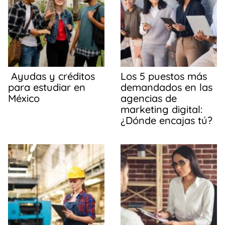
o
p
k
Ayudas y créditos
Los 5 puestos más
para estudiar en
demandados en las
México
agencias de
marketing digital:
¿Dónde encajas tú?