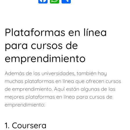
a
h
o
c
at
m
e
s
p
Plataformas en línea
b
A
ar
para cursos de
o
p
tir
o
p
emprendimiento
k
Además de las universidades, también hay
muchas plataformas en línea que ofrecen cursos
de emprendimiento. Aquí están algunas de las
mejores plataformas en línea para cursos de
emprendimiento:
1. Coursera