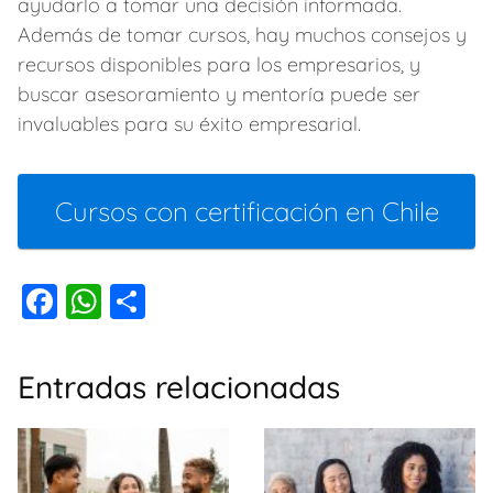
ayudarlo a tomar una decisión informada.
Además de tomar cursos, hay muchos consejos y
recursos disponibles para los empresarios, y
buscar asesoramiento y mentoría puede ser
invaluables para su éxito empresarial.
Cursos con certificación en Chile
F
W
C
a
h
o
c
at
m
Entradas relacionadas
e
s
p
b
A
ar
o
p
tir