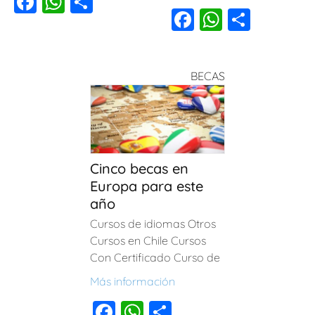
F
W
C
F
W
C
a
h
o
a
h
o
c
at
m
c
at
m
e
s
p
BECAS
e
s
p
b
A
ar
b
A
ar
o
p
tir
o
p
tir
o
p
o
p
k
Cinco becas en
k
Europa para este
año
Cursos de idiomas Otros
Cursos en Chile Cursos
Con Certificado Curso de
Más información
F
W
C