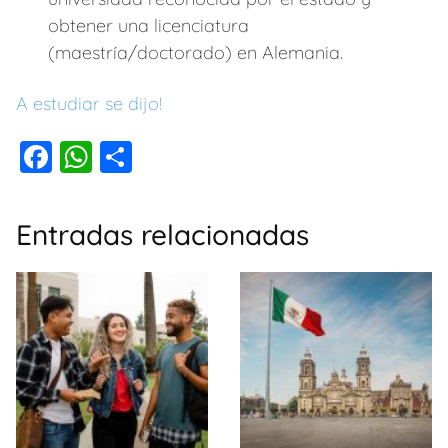
obtener una licenciatura
(maestría/doctorado) en Alemania.
A estudiar se dijo!
F
W
C
a
h
o
c
at
m
Entradas relacionadas
e
s
p
b
A
ar
o
p
tir
o
p
k