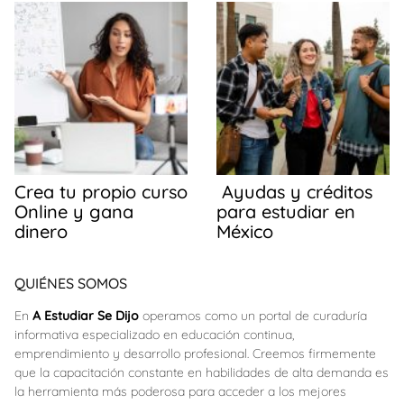
Crea tu propio curso
Ayudas y créditos
Online y gana
para estudiar en
dinero
México
QUIÉNES SOMOS
En
A Estudiar Se Dijo
operamos como un portal de curaduría
informativa especializado en educación continua,
emprendimiento y desarrollo profesional. Creemos firmemente
que la capacitación constante en habilidades de alta demanda es
la herramienta más poderosa para acceder a los mejores