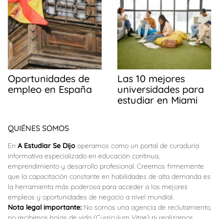
Oportunidades de
Las 10 mejores
empleo en España
universidades para
estudiar en Miami
QUIÉNES SOMOS
En
A Estudiar Se Dijo
operamos como un portal de curaduría
informativa especializado en educación continua,
emprendimiento y desarrollo profesional. Creemos firmemente
que la capacitación constante en habilidades de alta demanda es
la herramienta más poderosa para acceder a los mejores
empleos y oportunidades de negocio a nivel mundial.
Nota legal importante:
No somos una agencia de reclutamiento,
no recibimos hojas de vida (Curriculum Vitae) ni realizamos