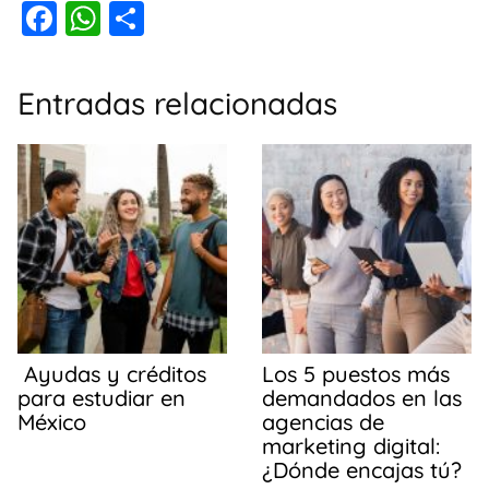
F
W
C
a
h
o
c
at
m
Entradas relacionadas
e
s
p
b
A
ar
o
p
tir
o
p
k
Ayudas y créditos
Los 5 puestos más
para estudiar en
demandados en las
México
agencias de
marketing digital:
¿Dónde encajas tú?