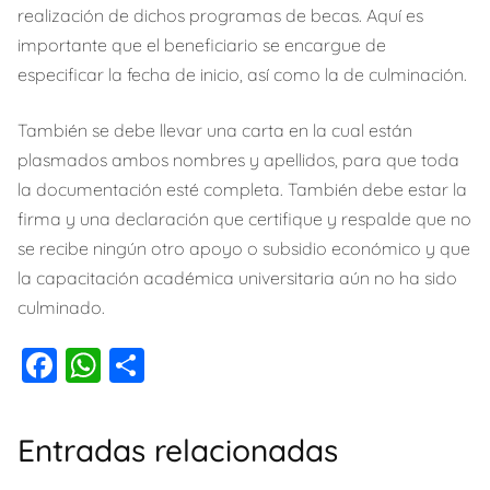
realización de dichos programas de becas. Aquí es
importante que el beneficiario se encargue de
especificar la fecha de inicio, así como la de culminación.
También se debe llevar una carta en la cual están
plasmados ambos nombres y apellidos, para que toda
la documentación esté completa. También debe estar la
firma y una declaración que certifique y respalde que no
se recibe ningún otro apoyo o subsidio económico y que
la capacitación académica universitaria aún no ha sido
culminado.
F
W
C
a
h
o
c
at
m
Entradas relacionadas
e
s
p