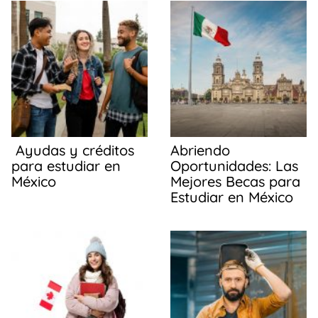
b
A
ar
o
p
tir
o
p
k
Ayudas y créditos
Abriendo
para estudiar en
Oportunidades: Las
México
Mejores Becas para
Estudiar en México