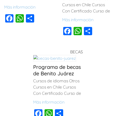
Cursos en Chile Cursos
Más información
Con Certificado Curso de
F
W
C
Más información
a
h
o
F
W
C
c
at
m
a
h
o
e
s
p
c
at
m
b
A
ar
BECAS
e
s
p
o
p
tir
b
A
ar
o
p
Programa de becas
o
p
tir
de Benito Juárez
k
o
p
Cursos de idiomas Otros
k
Cursos en Chile Cursos
Con Certificado Curso de
Más información
F
W
C