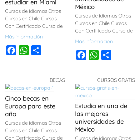
estudiar en Miami
México
Cursos de idiomas Otros
Cursos de idiomas Otros
Cursos en Chile Cursos
Cursos en Chile Cursos
Con Certificado Curso de
Con Certificado Curso de
Más información
Más información
F
W
C
F
W
C
a
h
o
a
h
o
c
at
m
c
at
m
e
s
p
BECAS
CURSOS GRATIS
e
s
p
b
A
ar
b
A
ar
o
p
tir
Cinco becas en
o
p
tir
Estudia en una de
Europa para este
o
p
o
p
las mejores
año
k
universidades de
k
Cursos de idiomas Otros
México
Cursos en Chile Cursos
Con Certificado Curso de
Cursos de idiomas Otros