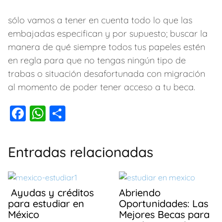
sólo vamos a tener en cuenta todo lo que las
embajadas especifican y por supuesto; buscar la
manera de qué siempre todos tus papeles estén
en regla para que no tengas ningún tipo de
trabas o situación desafortunada con migración
al momento de poder tener acceso a tu beca.
F
W
C
a
h
o
c
at
m
Entradas relacionadas
e
s
p
b
A
ar
o
p
tir
Ayudas y créditos
Abriendo
para estudiar en
Oportunidades: Las
o
p
México
Mejores Becas para