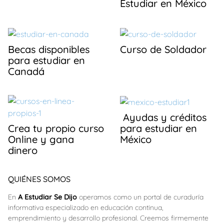
k
Estudiar en México
Becas disponibles
Curso de Soldador
para estudiar en
Canadá
Ayudas y créditos
para estudiar en
Crea tu propio curso
México
Online y gana
dinero
QUIÉNES SOMOS
En
A Estudiar Se Dijo
operamos como un portal de curaduría
informativa especializado en educación continua,
emprendimiento y desarrollo profesional. Creemos firmemente