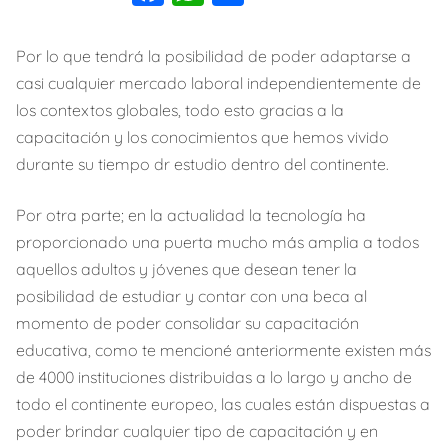
a
h
o
c
at
m
Por lo que tendrá la posibilidad de poder adaptarse a
e
s
p
casi cualquier mercado laboral independientemente de
b
A
ar
los contextos globales, todo esto gracias a la
capacitación y los conocimientos que hemos vivido
o
p
tir
durante su tiempo dr estudio dentro del continente.
o
p
k
Por otra parte; en la actualidad la tecnología ha
proporcionado una puerta mucho más amplia a todos
aquellos adultos y jóvenes que desean tener la
posibilidad de estudiar y contar con una beca al
momento de poder consolidar su capacitación
educativa, como te mencioné anteriormente existen más
de 4000 instituciones distribuidas a lo largo y ancho de
todo el continente europeo, las cuales están dispuestas a
poder brindar cualquier tipo de capacitación y en