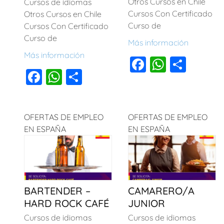
Otros Cursos en Chile
Cursos de idiomas
Cursos Con Certificado
Otros Cursos en Chile
Curso de
Cursos Con Certificado
Curso de
Más información
Más información
F
W
C
F
W
C
a
h
o
a
h
o
c
at
m
c
at
m
e
s
p
OFERTAS DE EMPLEO
OFERTAS DE EMPLEO
e
s
p
b
A
ar
EN ESPAÑA
EN ESPAÑA
b
A
ar
o
p
tir
o
p
tir
o
p
o
p
k
k
BARTENDER –
CAMARERO/A
HARD ROCK CAFÉ
JUNIOR
Cursos de idiomas
Cursos de idiomas