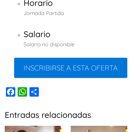
Horario
Jornada Partida
Salario
Salario no disponible
INSCRIBIRSE A ESTA OFERTA
F
W
C
a
h
o
c
at
m
Entradas relacionadas
e
s
p
b
A
ar