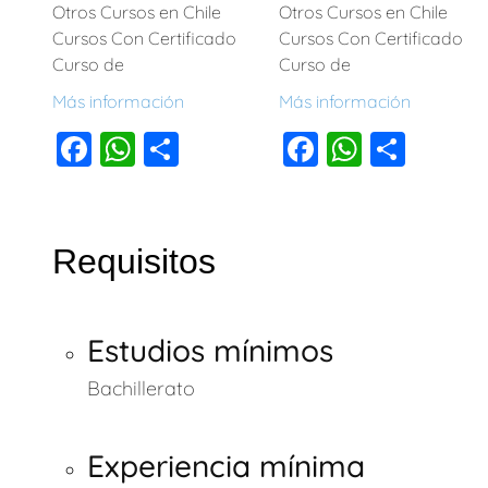
Otros Cursos en Chile
Otros Cursos en Chile
Cursos Con Certificado
Cursos Con Certificado
Curso de
Curso de
Más información
Más información
F
W
C
F
W
C
a
h
o
a
h
o
c
at
m
c
at
m
e
s
p
e
s
p
Requisitos
b
A
ar
b
A
ar
o
p
tir
o
p
tir
Estudios mínimos
o
p
o
p
k
k
Bachillerato
Experiencia mínima