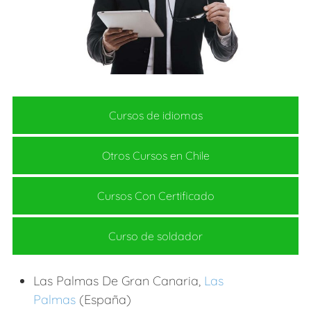
Cursos de idiomas
Otros Cursos en Chile
Cursos Con Certificado
Curso de soldador
Las Palmas De Gran Canaria,
Las
Palmas
(España)