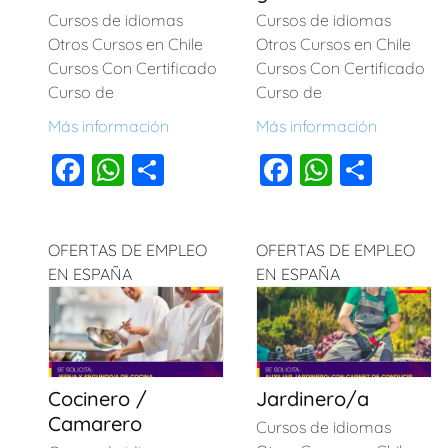
Cursos de idiomas
Cursos de idiomas
Otros Cursos en Chile
Otros Cursos en Chile
Cursos Con Certificado
Cursos Con Certificado
Curso de
Curso de
Más información
Más información
F
W
C
F
W
C
a
h
o
a
h
o
c
at
m
c
at
m
OFERTAS DE EMPLEO
OFERTAS DE EMPLEO
e
s
p
e
s
p
EN ESPAÑA
EN ESPAÑA
b
A
ar
b
A
ar
o
p
tir
o
p
tir
o
p
o
p
k
k
Cocinero /
Jardinero/a
Camarero
Cursos de idiomas