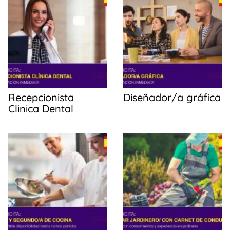
o
p
tir
o
p
k
Recepcionista
Diseñador/a gráfica
Clinica Dental