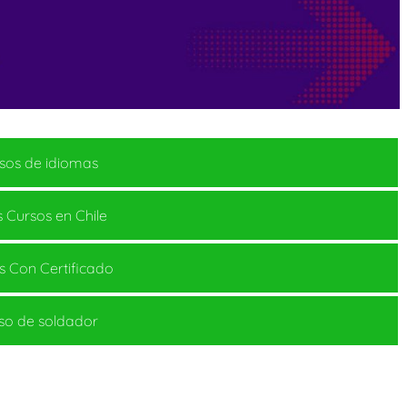
sos de idiomas
 Cursos en Chile
s Con Certificado
so de soldador