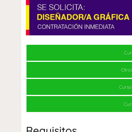
Cur
Otros
Curso
Cur
Requisitos