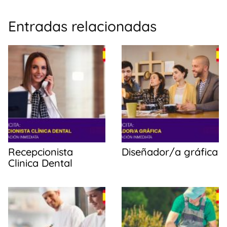
a
h
o
c
at
m
Entradas relacionadas
e
s
p
b
A
ar
o
p
tir
o
p
k
Recepcionista
Diseñador/a gráfica
Clinica Dental