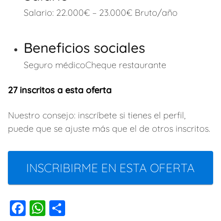
Salario: 22.000€ – 23.000€ Bruto/año
Beneficios sociales
Seguro médico
Cheque restaurante
27 inscritos a esta oferta
Nuestro consejo: inscríbete si tienes el perfil,
puede que se ajuste más que el de otros inscritos.
INSCRIBIRME EN ESTA OFERTA
F
W
C