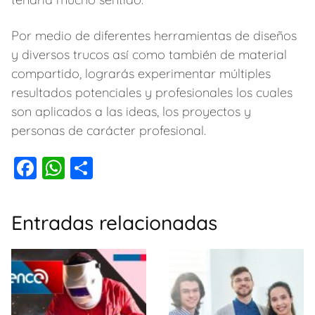
Por medio de diferentes herramientas de diseños
y diversos trucos así como también de material
compartido, lograrás experimentar múltiples
resultados potenciales y profesionales los cuales
son aplicados a las ideas, los proyectos y
personas de carácter profesional.
F
W
C
a
h
o
c
at
m
Entradas relacionadas
e
s
p
b
A
ar
o
p
tir
o
p