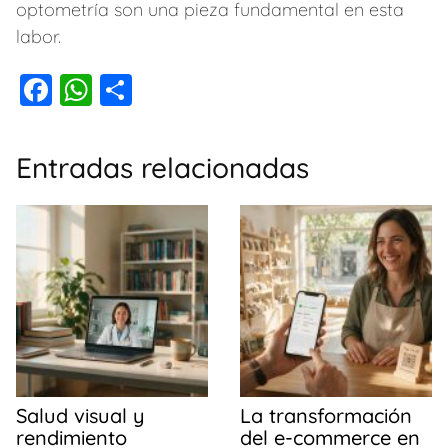
optometría son una pieza fundamental en esta
labor.
F
W
C
a
h
o
c
at
m
Entradas relacionadas
e
s
p
b
A
ar
o
p
tir
o
p
k
Salud visual y
La transformación
rendimiento
del e-commerce en