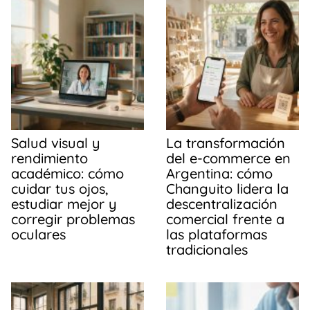
b
A
ar
o
p
tir
o
p
k
Salud visual y
La transformación
rendimiento
del e-commerce en
académico: cómo
Argentina: cómo
cuidar tus ojos,
Changuito lidera la
estudiar mejor y
descentralización
corregir problemas
comercial frente a
oculares
las plataformas
tradicionales