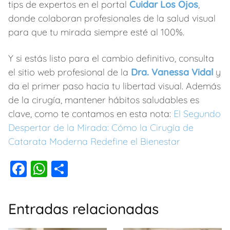
tips de expertos en el portal
Cuidar Los Ojos
,
donde colaboran profesionales de la salud visual
para que tu mirada siempre esté al 100%.
Y si estás listo para el cambio definitivo, consulta
el sitio web profesional de la
Dra. Vanessa Vidal
y
da el primer paso hacia tu libertad visual. Además
de la cirugía, mantener hábitos saludables es
clave, como te contamos en esta nota:
El Segundo
Despertar de la Mirada: Cómo la Cirugía de
Catarata Moderna Redefine el Bienestar
F
W
C
a
h
o
c
at
m
Entradas relacionadas
e
s
p