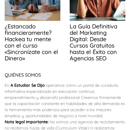
¿Estancado
La Guía Definitiva
financieramente?
del Marketing
Hackea tu mente
Digital: Desde
con el curso
Cursos Gratuitos
«Sincronízate con el
hasta el Éxito con
Dinero»
Agencias SEO
QUIÉNES SOMOS
En
A Estudiar Se Dijo
operamos como un portal de curaduría
informativa especializado en educación continua,
emprendimiento y desarrollo profesional. Creemos firmemente
que la capacitación constante en habilidades de alta demanda es
la herramienta más poderosa para acceder a los mejores
empleos y oportunidades de negocio a nivel mundial.
Nota legal importante:
No somos una agencia de reclutamiento,
no recibimos hojas de vida (Curriculum Vitae) ni realizamos